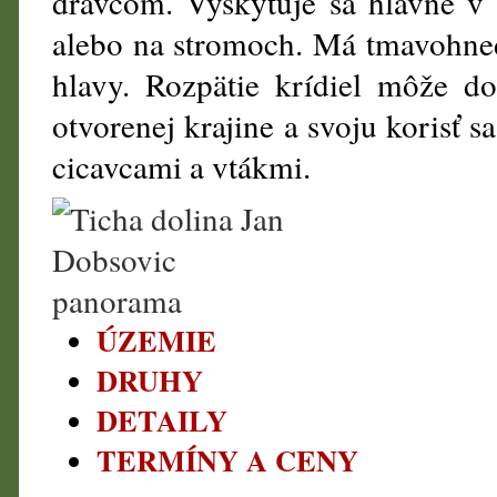
dravcom. Vyskytuje sa hlavne v 
alebo na stromoch. Má tmavohne
hlavy. Rozpätie krídiel môže 
otvorenej krajine a svoju korisť s
cicavcami a vtákmi.
ÚZEMIE
DRUHY
DETAILY
TERMÍNY A CENY