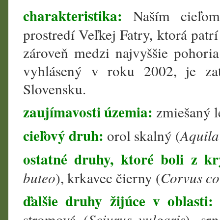
charakteristika:
Naším cieľo
prostredí Veľkej Fatry, ktorá patr
zároveň medzi najvyššie pohoria
vyhlásený v roku 2002, je za
Slovensku.
zaujímavosti územia:
zmiešaný l
cieľový druh:
orol skalný (
Aquila
ostatné druhy, ktoré boli z k
buteo
), krkavec čierny (
Corvus co
ďalšie druhy žijúce v oblasti
stromová (
Sciurus vulgaris
), sr