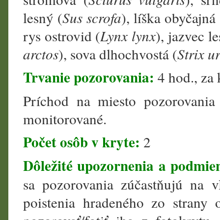
lesný (
Sus scrofa
), líška obyčajná 
rys ostrovid (
Lynx lynx
), jazvec l
arctos
), sova dlhochvostá (
Strix u
Trvanie pozorovania:
4 hod., za 
Príchod na miesto pozorovania 
monitorované.
Počet osôb v kryte:
2
Dôležité upozornenia a podmien
sa pozorovania zúčastňujú na vl
poistenia hradeného zo strany 