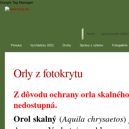
Google Tag Manager
home
pozorovanie vtáctv
Ponuka
Vychádzky 2021
Druhy
Správy z výletov
Fotogalérie
Orly z fotokrytu
Z dôvodu ochrany orla skalnéh
nedostupná.
Orol skalný
(
Aquila chrysaetos
)