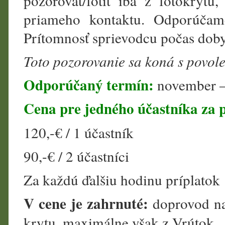
pozorovať/fotiť iba z fotokryt
priameho kontaktu. Odporúčame
Prítomnosť sprievodcu počas doby
Toto pozorovanie sa koná s povole
Odporúčaný termín:
november 
Cena pre jedného účastníka za 
120,-€ / 1 účastník
90,-€ / 2 účastníci
Za každú ďalšiu hodinu príplatok 
V cene je zahrnuté:
doprovod na
krytu, maximálne však z Vrútok